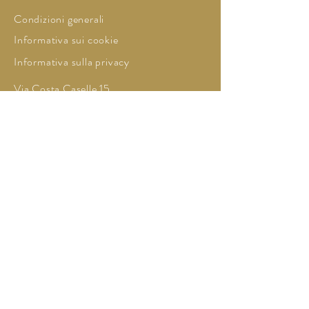
Condizioni generali
Informativa sui cookie
Informativa sulla privacy
Via Costa Caselle 15,
00047, Marino (Roma)
Italy
Mobile:
+39 3924531733
zaffetmabrouk@gmail.com
© 2034 Zaffet Mabrouk