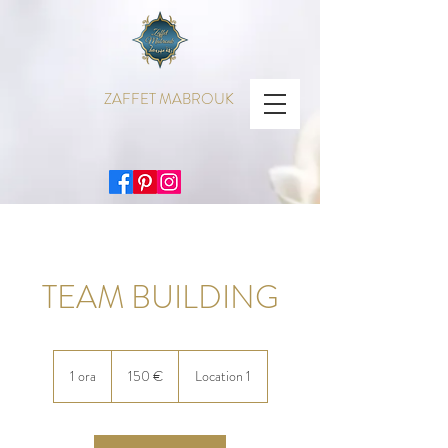
ZAFFET MABROUK
TEAM BUILDING
150
euro
1 ora
1
150 €
Location 1
o
r