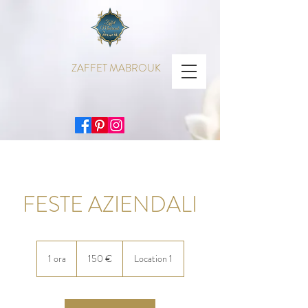
ZAFFET MABROUK
FESTE AZIENDALI
150
euro
1 ora
1
150 €
Location 1
o
r