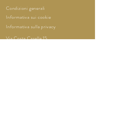
Condizioni generali
Informativa sui cookie
Informativa sulla privacy
Via Costa Caselle 15,
00047, Marino (Roma)
Italy
Mobile:
+39 3924531733
zaffetmabrouk@gmail.com
© 2034 Zaffet Mabrouk